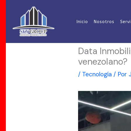
Ir
al
Inicio
Nosotros
Servi
contenido
Data Inmobil
venezolano?
/
Tecnología
/ Por