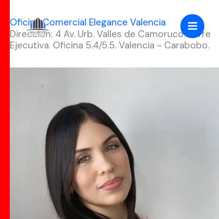
Ir
Oficina Comercial Elegance Valencia
al
Dirección: 4 Av. Urb. Valles de Camoruco. Torre
contenido
Ejecutiva. Oficina 5.4/5.5. Valencia - Carabobo.