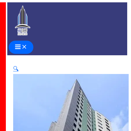
Ir
al
contenido
🔍