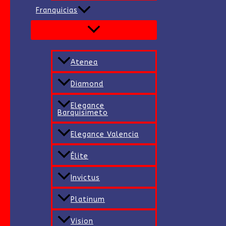
Franquicias
Atenea
Diamond
Elegance
Barquisimeto
Elegance Valencia
Élite
Invictus
Platinum
Vision