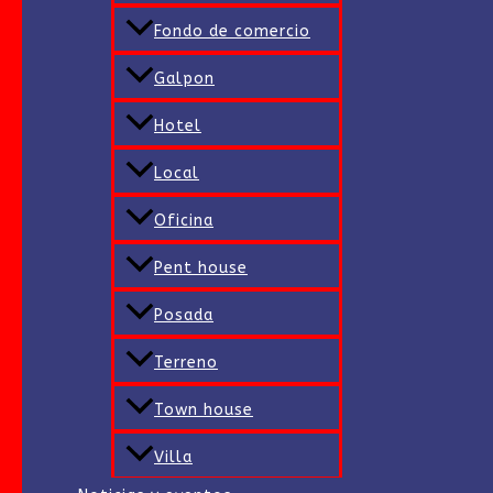
Fondo de comercio
Galpon
Hotel
Local
Oficina
Pent house
Posada
Terreno
Town house
Villa