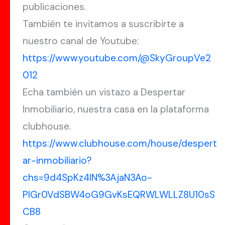
publicaciones.
También te invitamos a suscribirte a
nuestro canal de Youtube:
https://www.youtube.com/@SkyGroupVe2
012
Echa también un vistazo a Despertar
Inmobiliario, nuestra casa en la plataforma
clubhouse.
https://www.clubhouse.com/house/despert
ar-inmobiliario?
chs=9d4SpKz4lN%3AjaN3Ao-
PlGr0VdSBW4oG9GvKsEQRWLWLLZ8U10sS
CB8